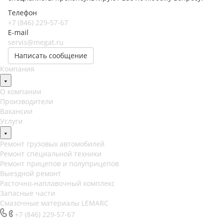
Телефон
+7 (846) 229-57-67
E-mail
servis@megat.ru
Написать сообщение
Компания
О компании
Производители
Вакансии
Услуги
Ремонт грузовых автомобилей
Ремонт специальной техники
Ремонт прицепов и полуприцепов
Выездной ремонт
Расточно-наплавочный комплекс
Запасные части
Смазочные материалы LEMARC
+7 (846) 229-57-67