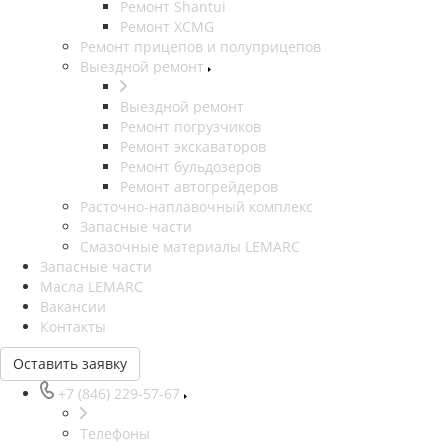
Ремонт Shantui
Ремонт XCMG
Ремонт прицепов и полуприцепов
Выездной ремонт
Выездной ремонт
Ремонт погрузчиков
Ремонт экскаваторов
Ремонт бульдозеров
Ремонт автогрейдеров
Расточно-наплавочный комплекс
Запасные части
Смазочные материалы LEMARC
Запасные части
Масла LEMARC
Вакансии
Контакты
Оставить заявку
+7 (846) 229-57-67
Телефоны