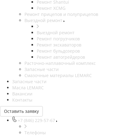
Ремонт Shantui
Ремонт XCMG
Ремонт прицепов и полуприцепов
Выездной ремонт
Выездной ремонт
Ремонт погрузчиков
Ремонт экскаваторов
Ремонт бульдозеров
Ремонт автогрейдеров
Расточно-наплавочный комплекс
Запасные части
Смазочные материалы LEMARC
Запасные части
Масла LEMARC
Вакансии
Контакты
Оставить заявку
+7 (846) 229-57-67
Телефоны