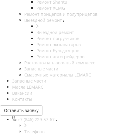
Ремонт Shantui
Ремонт XCMG
Ремонт прицепов и полуприцепов
Выездной ремонт
Выездной ремонт
Ремонт погрузчиков
Ремонт экскаваторов
Ремонт бульдозеров
Ремонт автогрейдеров
Расточно-наплавочный комплекс
Запасные части
Смазочные материалы LEMARC
Запасные части
Масла LEMARC
Вакансии
Контакты
Оставить заявку
+7 (846) 229-57-67
Телефоны