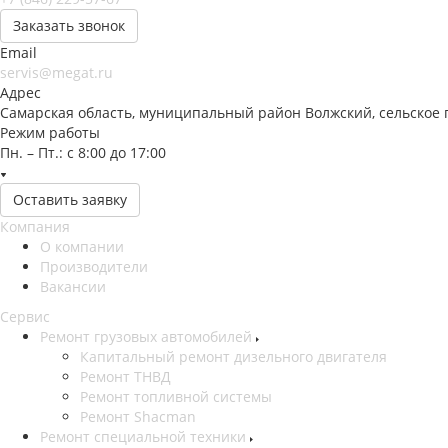
Заказать звонок
Email
servis@megat.ru
Адрес
Самарская область, муниципальный район Волжский, сельское 
Режим работы
Пн. – Пт.: с 8:00 до 17:00
Оставить заявку
Компания
О компании
Производители
Вакансии
Сервис
Ремонт грузовых автомобилей
Капитальный ремонт дизельного двигателя
Ремонт ТНВД
Ремонт топливной системы
Ремонт Shacman
Ремонт специальной техники