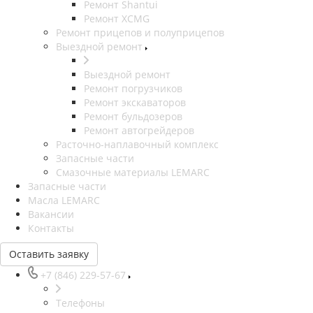
Ремонт Shantui
Ремонт XCMG
Ремонт прицепов и полуприцепов
Выездной ремонт
Выездной ремонт
Ремонт погрузчиков
Ремонт экскаваторов
Ремонт бульдозеров
Ремонт автогрейдеров
Расточно-наплавочный комплекс
Запасные части
Смазочные материалы LEMARC
Запасные части
Масла LEMARC
Вакансии
Контакты
Оставить заявку
+7 (846) 229-57-67
Телефоны